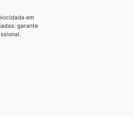
velocidade em
riadas: garante
ssional.