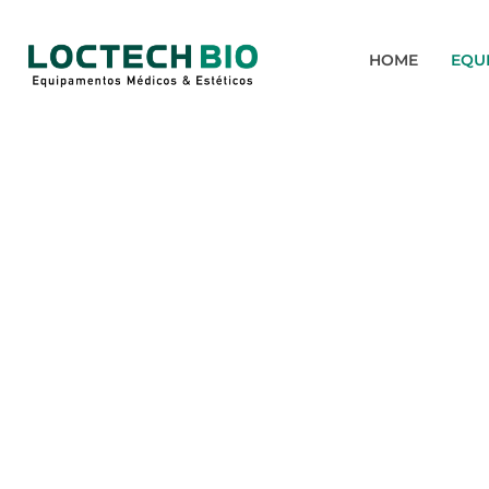
HOME
EQU
ETHEREA MX
Laser de Diodo para depilação