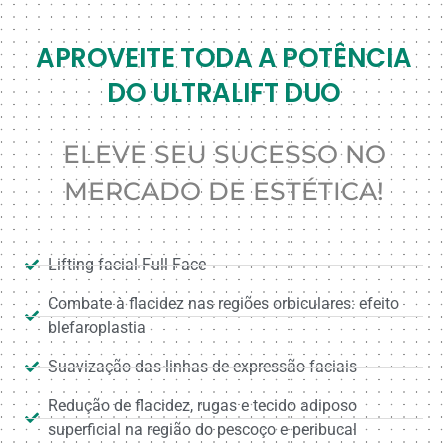
APROVEITE TODA A POTÊNCIA
DO ULTRALIFT DUO
ELEVE SEU SUCESSO NO
MERCADO DE ESTÉTICA!
Lifting facial Full Face
Combate à flacidez nas regiões orbiculares: efeito
blefaroplastia
Suavização das linhas de expressão faciais
Redução de flacidez, rugas e tecido adiposo
superficial na região do pescoço e peribucal